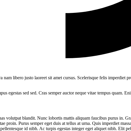
nam libero justo laoreet sit amet cursus. Scelerisque felis imperdiet p
mpus egestas sed sed. Cras semper auctor neque vitae tempus quam. Enim
as volutpat blandit. Nunc lobortis mattis aliquam faucibus purus in. G
ae proin. Purus semper eget duis at tellus at urna. Quis imperdiet massa
llentesque id nibh. Ac turpis egestas integer eget aliquet nibh. Elit pell