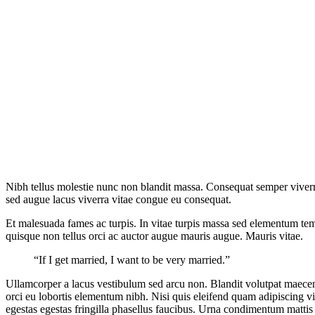
Nibh tellus molestie nunc non blandit massa. Consequat semper viverra 
sed augue lacus viverra vitae congue eu consequat.
Et malesuada fames ac turpis. In vitae turpis massa sed elementum te
quisque non tellus orci ac auctor augue mauris augue. Mauris vitae.
“If I get married, I want to be very married.”
Ullamcorper a lacus vestibulum sed arcu non. Blandit volutpat maecen
orci eu lobortis elementum nibh. Nisi quis eleifend quam adipiscing vit
egestas egestas fringilla phasellus faucibus. Urna condimentum mattis pe